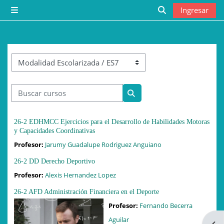
Saltar al contenido principal
Ingresar
Pánel lateral
Toggle search i
Categorías
Buscar cursos
Buscar cursos
26-2 EDHMCC Ejercicios para el Desarrollo de Habilidades Motoras
y Capacidades Coordinativas
Profesor:
Jarumy Guadalupe Rodriguez Anguiano
26-2 DD Derecho Deportivo
Profesor:
Alexis Hernandez Lopez
26-2 AFD Administración Financiera en el Deporte
Profesor:
Fernando Becerra
Aguilar