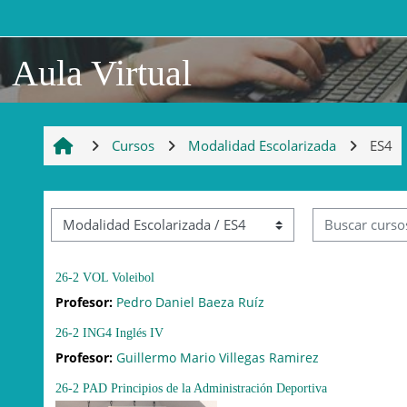
Saltar al contenido principal
Aula Virtual
Cursos
Modalidad Escolarizada
ES4
Buscar cursos
Categorías
26-2 VOL Voleibol
Profesor:
Pedro Daniel Baeza Ruíz
26-2 ING4 Inglés IV
Profesor:
Guillermo Mario Villegas Ramirez
26-2 PAD Principios de la Administración Deportiva