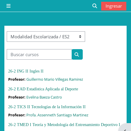
Saltar al contenido principal
Ingresar
Pánel lateral
Toggle search i
Categorías
Buscar cursos
Buscar cursos
26-2 ING II Ingles II
Profesor:
Guillermo Mario Villegas Ramirez
26-2 EAD Estadística Aplicada al Deporte
Profesor:
Evelina Baeza Castro
26-2 TICS II Tecnologías de la Información II
Profesor:
Profa. Assenneth Santiago Martinez
26-2 TMED I Teoría y Metodología del Entrenamiento Deportivo I